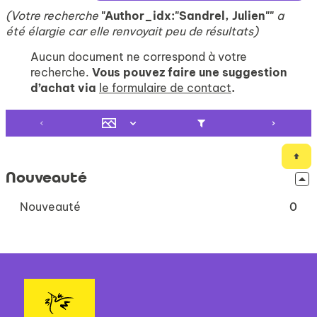
(Votre recherche
"Author_idx:"Sandrel, Julien""
a
été élargie car elle renvoyait peu de résultats)
Aucun document ne correspond à votre
recherche.
Vous pouvez faire une suggestion
d’achat via
le formulaire de contact
.
Nouveauté
-
Nouveauté
0
0
résultats
-
cliquer
pour
ajouter
le