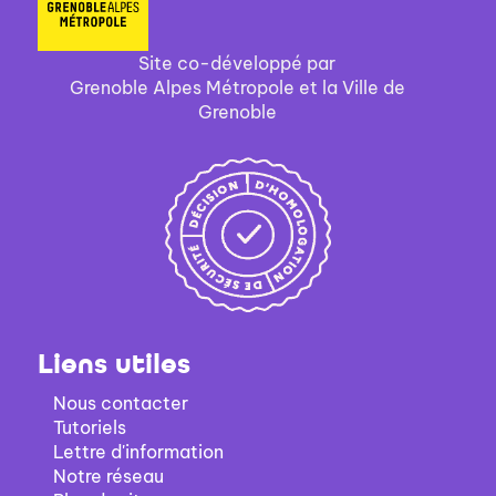
filtre
-
Site co-développé par
la
Grenoble Alpes Métropole et la Ville de
recherche
Grenoble
est
mise
à
jour
automatiquement
Liens utiles
Nous contacter
Tutoriels
Lettre d'information
Notre réseau