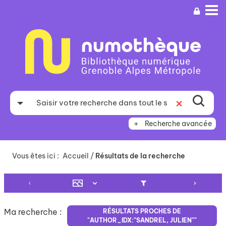
Aller
Aller
Aller
au
au
à
menu
contenu
la
recherche
Recherche avancée
Vous êtes ici :
Accueil
/
Résultats de la recherche
Ma recherche :
RÉSULTATS PROCHES DE
"AUTHOR_IDX:"SANDREL, JULIEN""