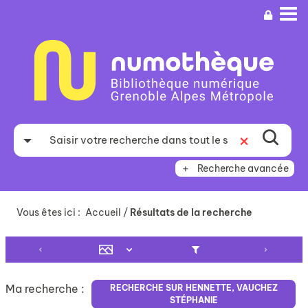
Aller
Aller
Aller
au
au
à
menu
contenu
la
recherche
Recherche avancée
Vous êtes ici :
Accueil
/
Résultats de la recherche
Ma recherche :
RECHERCHE SUR HENNETTE, VAUCHEZ
STÉPHANIE