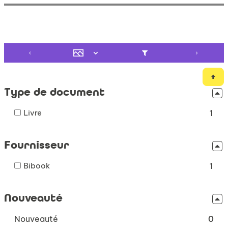
Type de document
-
Livre
1
1
résultats
Fournisseur
-
cocher
-
Bibook
pour
1
1
ajouter
résultats
le
Nouveauté
-
filtre
cocher
-
-
Nouveauté
pour
0
la