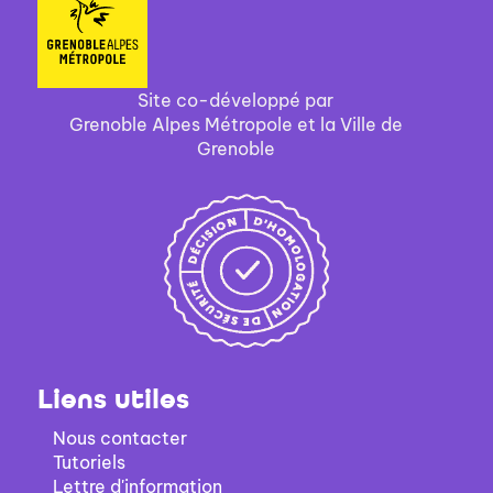
recherche
ajouter
automatiquement
est
le
mise
filtre
à
-
jour
Site co-développé par
la
automatiquement
Grenoble Alpes Métropole et la Ville de
recherche
Grenoble
est
mise
à
jour
automatiquement
Liens utiles
Nous contacter
Tutoriels
Lettre d'information