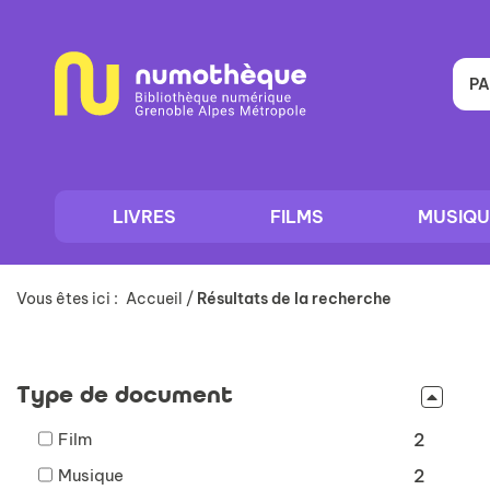
Aller
Aller
Aller
au
au
à
menu
contenu
la
recherche
PA
LIVRES
FILMS
MUSIQU
Vous êtes ici :
Accueil
/
Résultats de la recherche
Type de document
-
Film
2
2
-
Musique
2
résultats