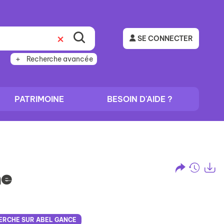
SE CONNECTER
Recherche avancée
PATRIMOINE
BESOIN D'AIDE ?
he
Partage
Histo
Ex
l'URL
de
de
vos
ERCHE SUR ABEL GANCE
la
reche