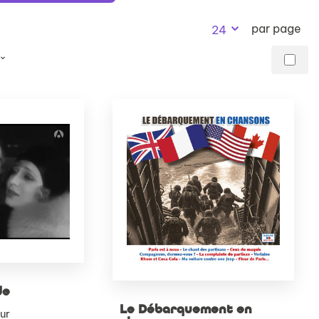
recherch
par page
24
de
Le Débarquement en
ur