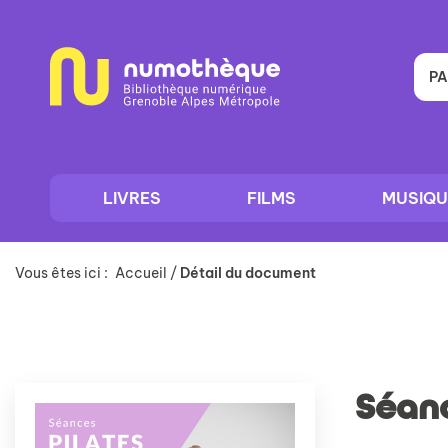
Aller
Aller
Aller
au
au
à
menu
contenu
la
recherche
PA
LIVRES
FILMS
MUSIQU
Vous êtes ici :
Accueil
/
Détail du document
Séanc