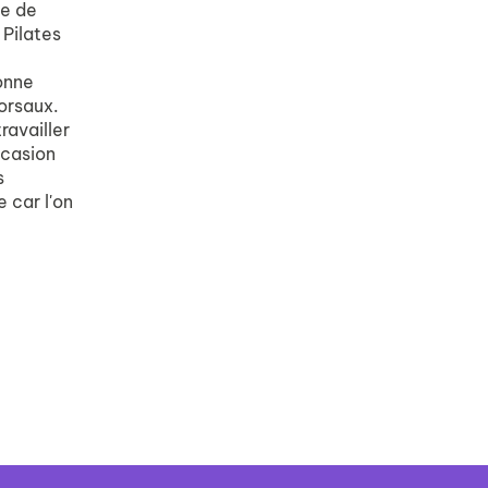
le de
 Pilates
onne
dorsaux.
ravailler
ccasion
s
 car l'on