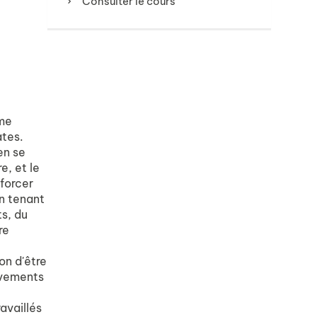
Consulter le cours
ème
ates.
en se
e, et le
forcer
en tenant
s, du
re
on d'être
uvements
availlés