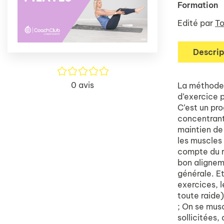
Formation
Edité par
To
Descrip
/5
0
avis
La méthode 
d’exercice 
C’est un pr
concentrant 
maintien de
les muscles 
compte du r
bon alignem
générale. Et
exercices, l
toute raide
; On se mus
sollicitées,