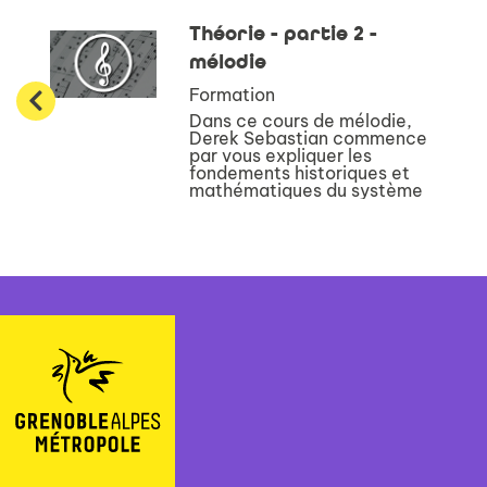
Théorie - partie 2 -
mélodie
Formation
Dans ce cours de mélodie,
Derek Sebastian commence
par vous expliquer les
fondements historiques et
mathématiques du système
mélodique occidental. Il vous
présente ensuite l’ensemble
des systèmes
conventionnels de notation
existan...