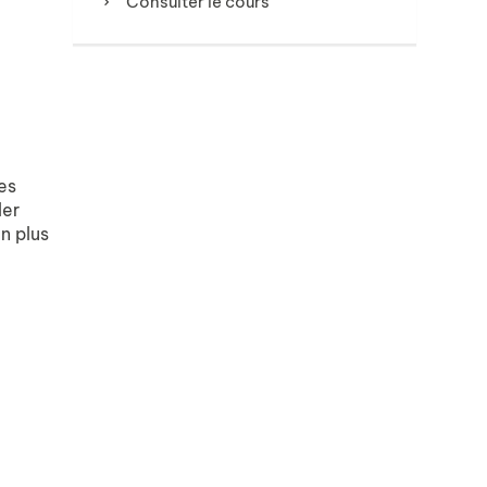
Consulter le cours
les
ler
n plus