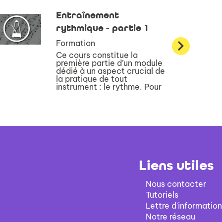
Entraînement
rythmique - partie 1
Formation
Ce cours constitue la
première partie d’un module
dédié à un aspect crucial de
la pratique de tout
instrument : le rythme. Pour
améliorer votre rythme et
votre maîtrise du tempo,
vous disposez d’exercices
progressifs et ludiques, ...
Liens utiles
Nous contacter
Tutoriels
Lettre d'information
Notre réseau