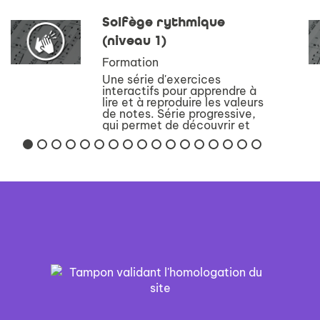
Solfège rythmique
(niveau 1)
Formation
Une série d'exercices
interactifs pour apprendre à
lire et à reproduire les valeurs
de notes. Série progressive,
qui permet de découvrir et
travailler chaque valeur
séparément, puis propose
des exercices avec de plus
en plus de fi...