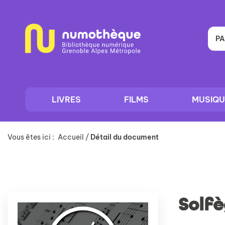
Aller
Aller
Aller
au
au
à
menu
contenu
la
recherche
PA
LIVRES
FILMS
MUSIQU
Vous êtes ici :
Accueil
/
Détail du document
Solfè