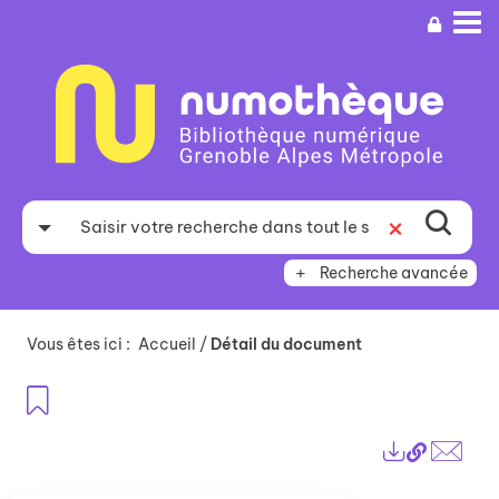
Aller
Aller
Aller
au
au
à
menu
contenu
la
recherche
Recherche avancée
Vous êtes ici :
Accueil
/
Détail du document
Ajouter aux favoris
Lien
Exports
perma
Envo