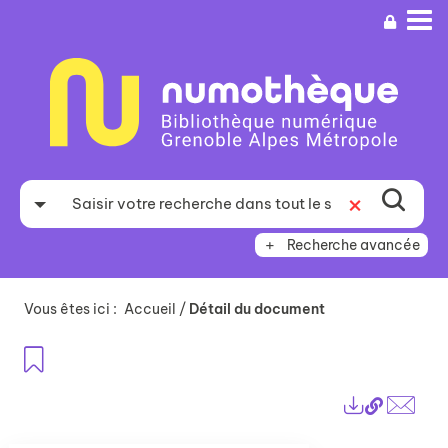
Aller
Aller
Aller
au
au
à
menu
contenu
la
recherche
Recherche avancée
Vous êtes ici :
Accueil
/
Détail du document
Ajouter aux favoris
Lien
Exports
perma
Envo