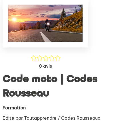
(Nouve
par
fenêtr
mail
/5
0
avis
Code moto | Codes
Rousseau
Formation
Edité par
Toutapprendre / Codes Rousseaux