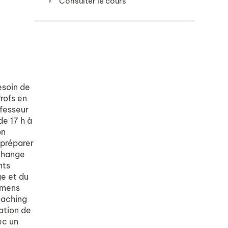
Consulter le cours
esoin de
rofs en
ofesseur
de 17 h à
on
 préparer
échange
nts
ge et du
amens
oaching
tation de
ec un