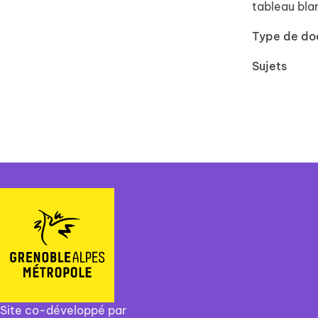
tableau blan
Type de d
Sujets
Site co-développé par