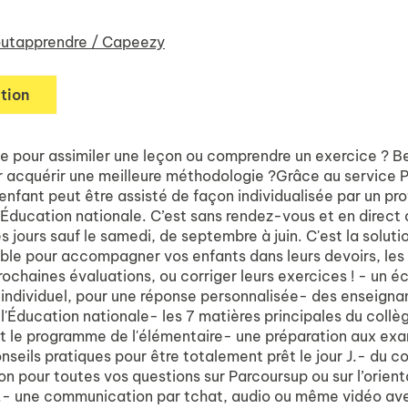
utapprendre / Capeezy
tion
de pour assimiler une leçon ou comprendre un exercice ? B
r acquérir une meilleure méthodologie ?Grâce au service P
 enfant peut être assisté de façon individualisée par un pr
l’Éducation nationale. C’est sans rendez-vous et en direct 
es jours sauf le samedi, de septembre à juin. C'est la soluti
ble pour accompagner vos enfants dans leurs devoirs, les
rochaines évaluations, ou corriger leurs exercices ! - un 
t individuel, pour une réponse personnalisée- des enseigna
 l'Éducation nationale- les 7 matières principales du collè
ut le programme de l'élémentaire- une préparation aux ex
seils pratiques pour être totalement prêt le jour J.- du c
on pour toutes vos questions sur Parcoursup ou sur l’orien
.- une communication par tchat, audio ou même vidéo av