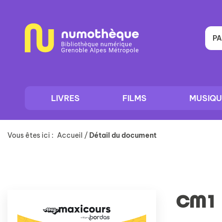
Aller
Aller
Aller
au
au
à
menu
contenu
la
recherche
PA
LIVRES
FILMS
MUSIQU
Vous êtes ici :
Accueil
/
Détail du document
CM1 |