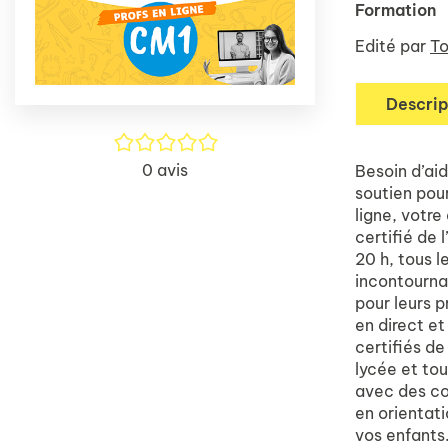
Formation
Edité par
To
Descrip
/5
0
avis
Besoin d’ai
soutien pou
ligne, votre
certifié de 
20 h, tous l
incontourna
pour leurs p
en direct e
certifiés de
lycée et to
avec des con
en orientati
vos enfants