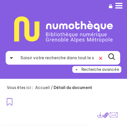
Aller
Aller
Aller
au
au
à
menu
contenu
la
recherche
Recherche avancée
Vous êtes ici :
Accueil
/
Détail du document
Ajouter aux favoris
Lien
Exports
perma
Envo