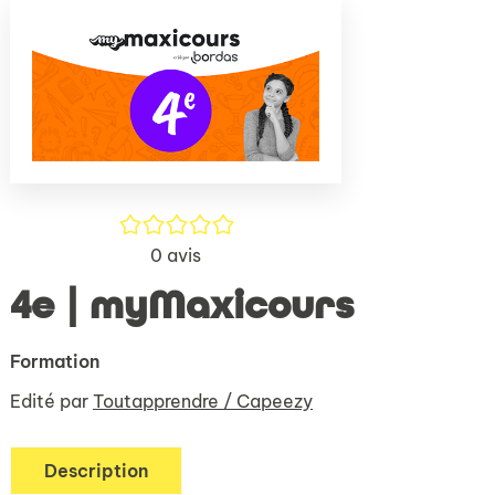
(Nouve
par
fenêtr
mail
/5
0
avis
4e | myMaxicours
Formation
Edité par
Toutapprendre / Capeezy
Description