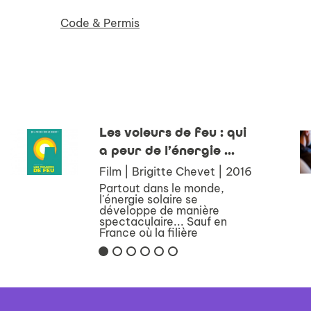
Code & Permis
Les voleurs de feu : qui
a peur de l’énergie ...
Film | Brigitte Chevet | 2016
Partout dans le monde,
l'énergie solaire se
développe de manière
spectaculaire... Sauf en
France où la filière
photovoltaïque a perdu la
moitié de ses emplois depuis
2011. Que s'est-il passé alors
que, dans les années 1970, la
rec...