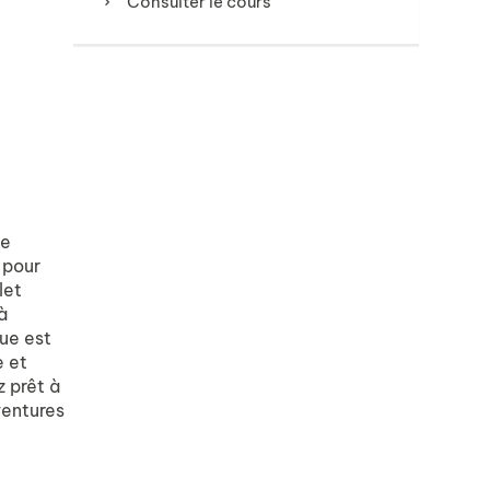
Consulter le cours
de
 pour
let
à
ue est
e et
 prêt à
ventures