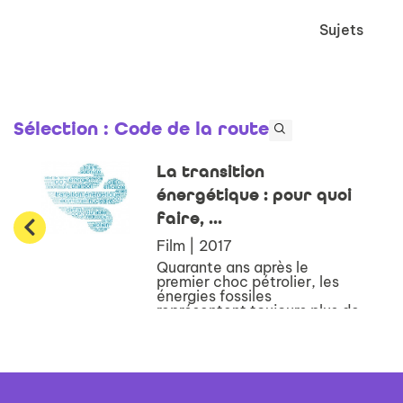
Sujets
Sélection
: Code de la route
La transition
énergétique : pour quoi
faire, ...
Film | 2017
Quarante ans après le
premier choc pétrolier, les
énergies fossiles
représentent toujours plus de
80 % de l'approvisionnement
énergétique mondial. Or
l'horizon est aujourd'hui
clairement celui de la
décarbonation pr...