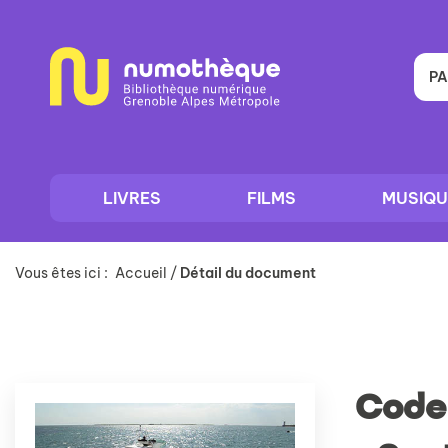
Aller
Aller
Aller
au
au
à
menu
contenu
la
recherche
PA
LIVRES
FILMS
MUSIQU
Vous êtes ici :
Accueil
/
Détail du document
Code