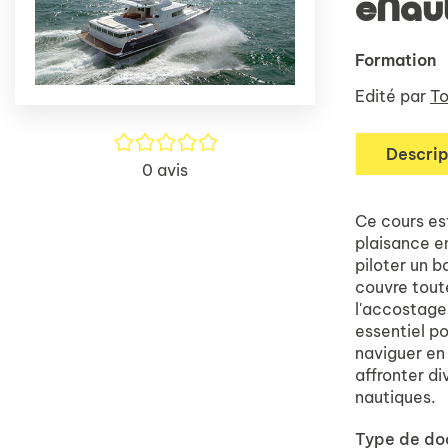
eNau
Formation
Edité par
To
/5
Descrip
0
avis
Ce cours es
plaisance e
piloter un 
couvre tout
l'accostage
essentiel p
naviguer en
affronter di
nautiques.
Type de d