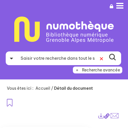
Aller
Aller
Aller
au
au
à
menu
contenu
la
recherche
Recherche avancée
Vous êtes ici :
Accueil
/
Détail du document
Ajouter aux favoris
Lien
Exports
perma
Envo