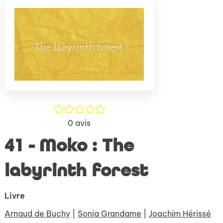
(Nouve
par
fenêtr
mail
/5
0
avis
41 - Moko : The
labyrinth forest
Livre
Arnaud de Buchy
|
Sonia Grandame
|
Joachim Hérissé