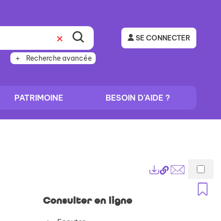
SE CONNECTER
Recherche avancée
PATRIMOINE
BESOIN D'AIDE ?
Lien
Exports
permanent
Envoyer
A
(Nouvelle
par
Consulter en ligne
fenêtre)
mail