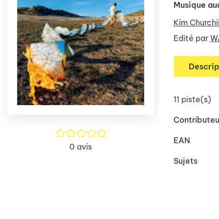
Musique au
Kim Churchil
Edité par
W
Descrip
11 piste(s)
Contributeu
/5
EAN
0
avis
Sujets