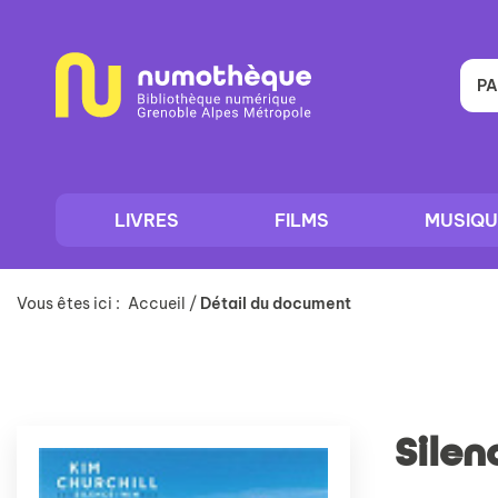
Aller
Aller
Aller
au
au
à
menu
contenu
la
recherche
PA
LIVRES
FILMS
MUSIQU
Vous êtes ici :
Accueil
/
Détail du document
Silen