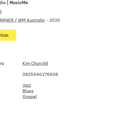
dio
| MusicMe
l
ARNER / WM Australia
- 2025
tion
rs
Kim Churchill
0825646276608
Jazz
Blues
Gospel