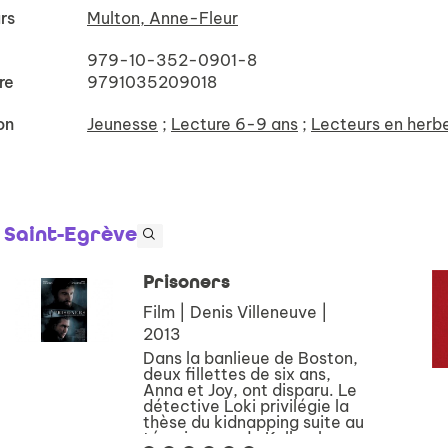
rs
Multon, Anne-Fleur
979-10-352-0901-8
re
9791035209018
on
Jeunesse
;
Lecture 6-9 ans
;
Lecteurs en herb
e Saint-Egrève
Prisoners
Film | Denis Villeneuve |
2013
Dans la banlieue de Boston,
deux fillettes de six ans,
Anna et Joy, ont disparu. Le
détective Loki privilégie la
thèse du kidnapping suite au
témoignage de Keller, le