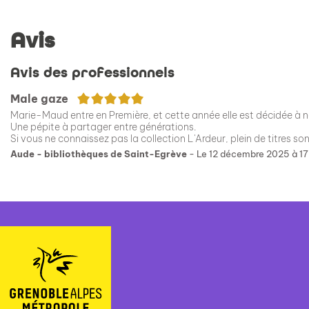
Avis
Avis des professionnels
5/5
Male gaze
Marie-Maud entre en Première, et cette année elle est décidée à ne 
Une pépite à partager entre générations.
Si vous ne connaissez pas la collection L'Ardeur, plein de titres son
Aude - bibliothèques de Saint-Egrève
- Le 12 décembre 2025 à 1