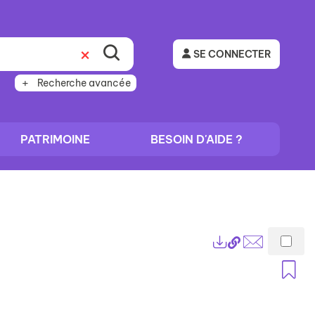
SE CONNECTER
Recherche avancée
PATRIMOINE
BESOIN D'AIDE ?
Lien
Exports
permanent
Envoyer
A
(Nouvelle
par
fenêtre)
mail