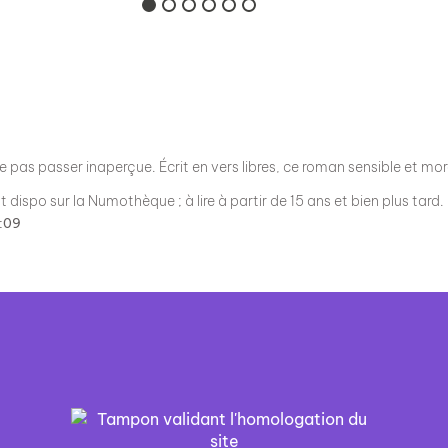
père d’Anna. Aveuglé par sa
douleur, le père dévasté se
lance a...
pas passer inaperçue. Écrit en vers libres, ce roman sensible et morda
t dispo sur la Numothèque ; à lire à partir de 15 ans et bien plus tard.
7:09