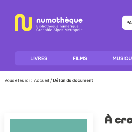
Aller
Aller
Aller
au
au
à
menu
contenu
la
recherche
PA
LIVRES
FILMS
MUSIQU
Vous êtes ici :
Accueil
/
Détail du document
À cr