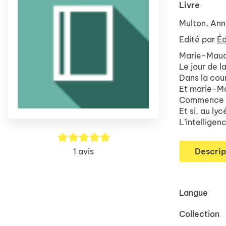
Livre
Multon, Ann
Edité par
Éd
Marie-Maud 
Le jour de l
Dans la cour
Et marie-Ma
Commence al
Et si, au ly
L’intelligen
5/5
1
avis
Descrip
Langue
Collection