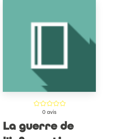
(Nouve
par
fenêtr
mail
/5
0
avis
La guerre de