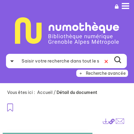
Aller
Aller
Aller
au
au
à
menu
contenu
la
recherche
Recherche avancée
Vous êtes ici :
Accueil
/
Détail du document
Ajouter aux favoris
Lien
Exports
perma
Envo