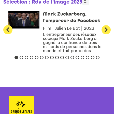
Sélection
: Rdv de l'image 2025
Mark Zuckerberg,
l'empereur de Facebook
Film | Julien Le Bot | 2023
L'entrepreneur des réseaux
sociaux Mark Zuckerberg a
gagné la confiance de trois
milliards de personnes dans le
monde et fait partie des
personnes les plus puissantes
de la planète. En près de vingt
ans, ce jeune codeur,
convaincu...