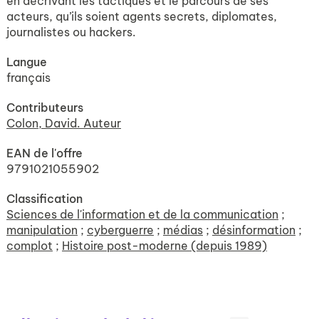
en décrivant les tactiques et le parcours de ses
acteurs, qu’ils soient agents secrets, diplomates,
journalistes ou hackers.
Langue
français
Contributeurs
Colon, David. Auteur
EAN de l'offre
9791021055902
Classification
Sciences de l'information et de la communication
;
manipulation
;
cyberguerre
;
médias
;
désinformation
;
complot
;
Histoire post-moderne (depuis 1989)