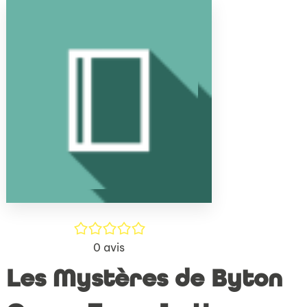
(Nouve
par
fenêtr
mail
/5
0
avis
Les Mystères de Byton