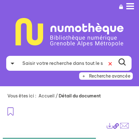
Aller
Aller
Aller
au
au
à
menu
contenu
la
recherche
Recherche avancée
Vous êtes ici :
Accueil
/
Détail du document
Ajouter aux favoris
Lien
Exports
perma
Envo