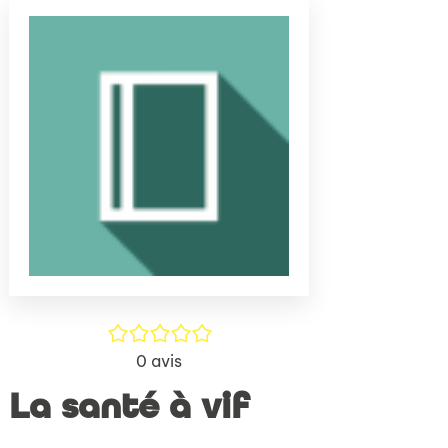
(Nouve
par
fenêtr
mail
/5
0
avis
La santé à vif