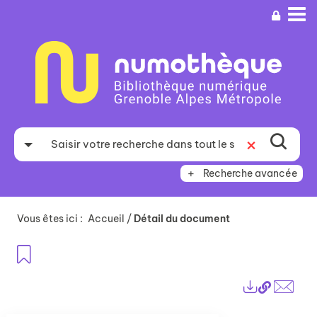
Aller
Aller
Aller
au
au
à
menu
contenu
la
recherche
Recherche avancée
Vous êtes ici :
Accueil
/
Détail du document
Ajouter aux favoris
Lien
Exports
perma
Envo