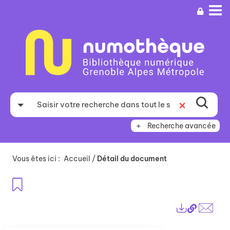
Aller
Aller
Aller
au
au
à
menu
contenu
la
recherche
Recherche avancée
Vous êtes ici :
Accueil
/
Détail du document
Ajouter aux favoris
Lien
Exports
perma
Envo