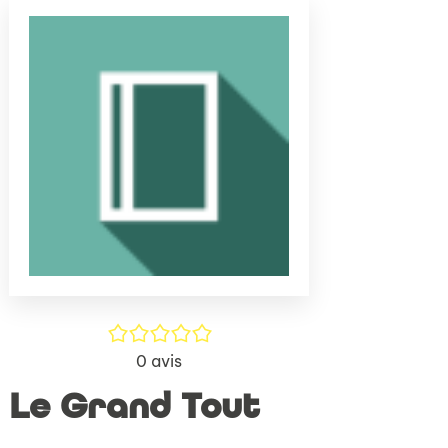
(Nouve
par
fenêtr
mail
/5
0
avis
Le Grand Tout