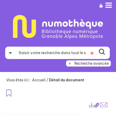
Aller
Aller
Aller
au
au
à
menu
contenu
la
recherche
Recherche avancée
Vous êtes ici :
Accueil
/
Détail du document
Ajouter aux favoris
Lien
Exports
perma
Envo