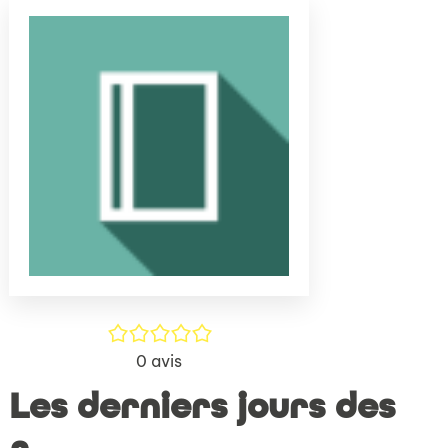
(Nouve
par
fenêtr
mail
/5
0
avis
Les derniers jours des