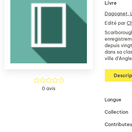
Livre
Dagognet, 
Edité par
Ch
Scarborough,
enregistreme
depuis vingt
dans sa cla
ville d’Angl
Descrip
/5
0
avis
Langue
Collection
Contributeu