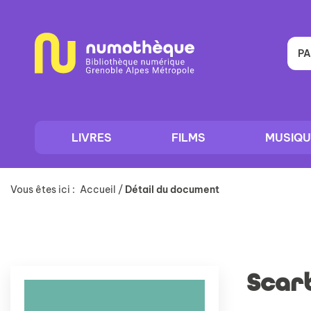
Aller
Aller
Aller
au
au
à
menu
contenu
la
recherche
PA
LIVRES
FILMS
MUSIQU
Vous êtes ici :
Accueil
/
Détail du document
Scar