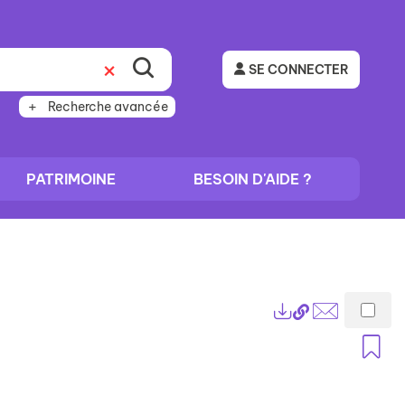
SE CONNECTER
Recherche avancée
PATRIMOINE
BESOIN D'AIDE ?
Lien
Exports
permanent
Envoyer
A
(Nouvelle
par
fenêtre)
mail