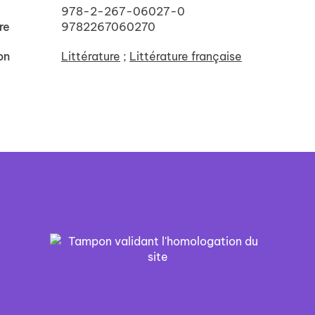
978-2-267-06027-0
re
9782267060270
on
Littérature
;
Littérature française