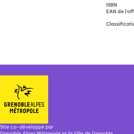
ISBN
EAN de l'off
Classificati
Site co-développé par
Grenoble Alpes Métropole et la Ville de Grenoble