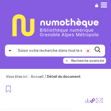
Aller
Aller
Aller
au
au
à
menu
contenu
la
recherche
Recherche avancée
Vous êtes ici :
Accueil
/
Détail du document
Ajouter aux favoris
Lien
Exports
perma
Envo