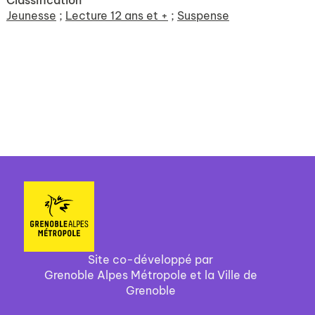
Classification
Jeunesse
;
Lecture 12 ans et +
;
Suspense
Site co-développé par
Grenoble Alpes Métropole et la Ville de
Grenoble