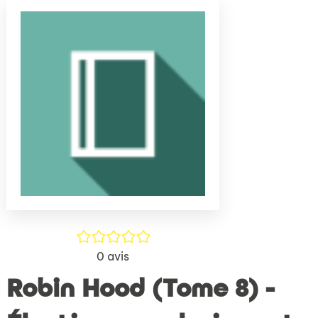
(Nouve
par
fenêtr
mail
/5
0
avis
Robin Hood (Tome 8) -