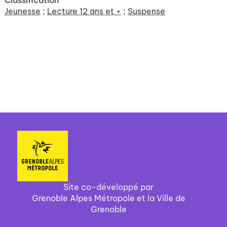
Classification
Jeunesse
;
Lecture 12 ans et +
;
Suspense
Site co-développé par
Grenoble Alpes Métropole et la Ville de
Grenoble