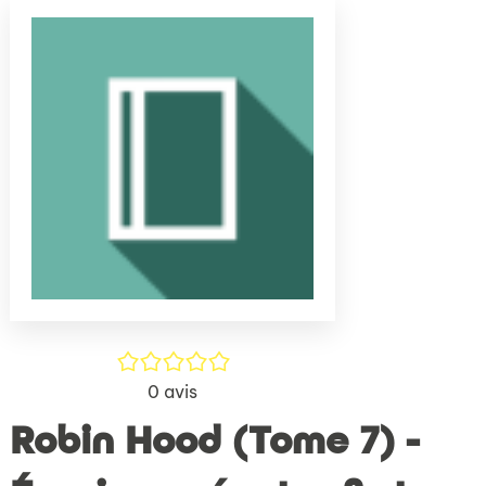
(Nouve
par
fenêtr
mail
/5
0
avis
Robin Hood (Tome 7) -