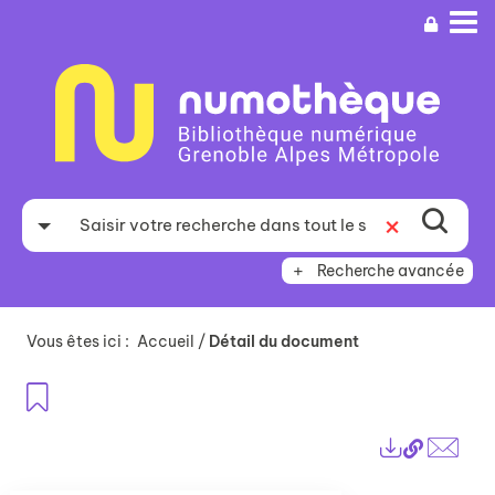
Aller
Aller
Aller
au
au
à
menu
contenu
la
recherche
Recherche avancée
Vous êtes ici :
Accueil
/
Détail du document
Ajouter aux favoris
Lien
Exports
perma
Envo