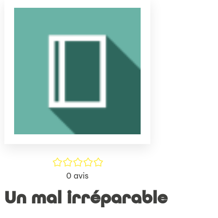
(Nouve
par
fenêtr
mail
/5
0
avis
Un mal irréparable