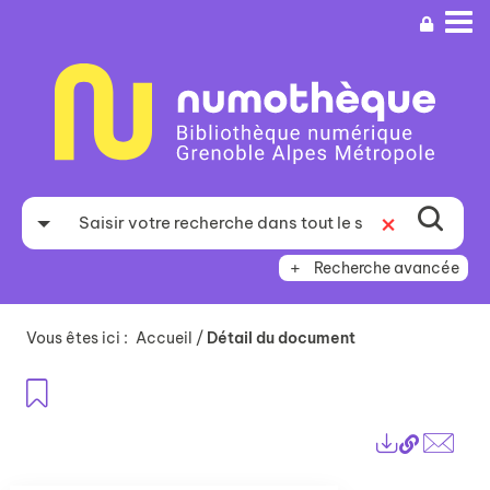
Aller
Aller
Aller
au
au
à
menu
contenu
la
recherche
Recherche avancée
Vous êtes ici :
Accueil
/
Détail du document
Ajouter aux favoris
Lien
Exports
perma
Envo