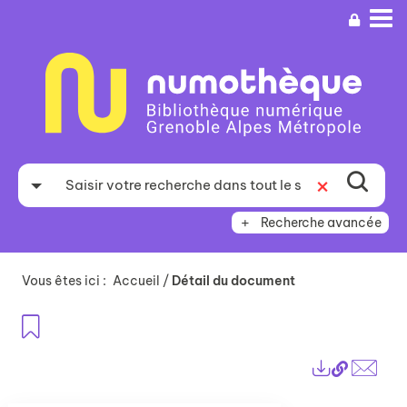
Aller
Aller
Aller
au
au
à
menu
contenu
la
recherche
Recherche avancée
Vous êtes ici :
Accueil
/
Détail du document
Ajouter aux favoris
Lien
Exports
perma
Envo