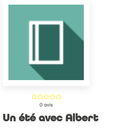
(Nouve
par
fenêtr
mail
/5
0
avis
Un été avec Albert