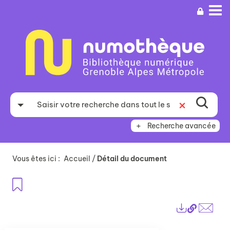
Aller
Aller
Aller
au
au
à
menu
contenu
la
recherche
Recherche avancée
Vous êtes ici :
Accueil
/
Détail du document
Ajouter aux favoris
Lien
Exports
perma
Envo