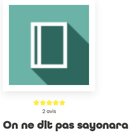
(Nouve
par
fenêtr
mail
5/5
2
avis
On ne dit pas sayonara