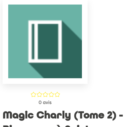
(Nouve
par
fenêtr
mail
/5
0
avis
Magic Charly (Tome 2) -