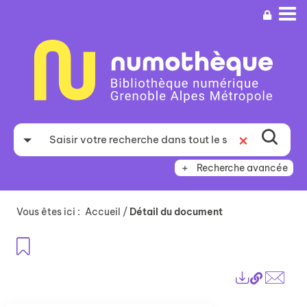
Aller
Aller
Aller
au
au
à
menu
contenu
la
recherche
Recherche avancée
Vous êtes ici :
Accueil
/
Détail du document
Ajouter aux favoris
Lien
Exports
perma
Envo