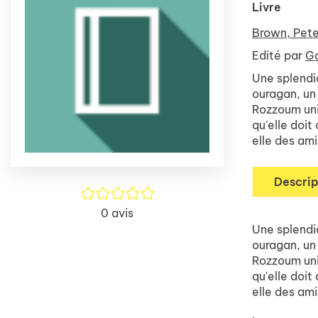
Livre
Brown, Pete
Edité par
Ga
Une splendid
ouragan, un 
Rozzoum unit
qu'elle doit
elle des ami
Descrip
/5
0
avis
Une splendid
ouragan, un 
Rozzoum unit
qu'elle doit
elle des ami