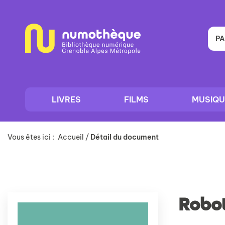
Aller
Aller
Aller
au
au
à
menu
contenu
la
recherche
PA
LIVRES
FILMS
MUSIQU
Vous êtes ici :
Accueil
/
Détail du document
Robo