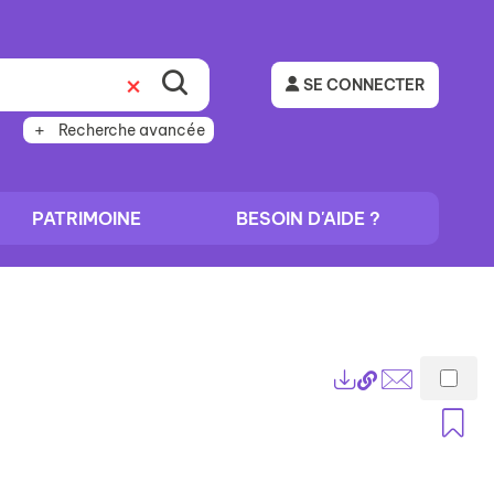
SE CONNECTER
Recherche avancée
PATRIMOINE
BESOIN D'AIDE ?
Lien
Exports
permanent
Envoyer
A
(Nouvelle
par
fenêtre)
mail