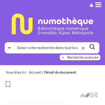
Aller
Aller
Aller
au
au
à
menu
contenu
la
recherche
Recherche avancée
Vous êtes ici :
Accueil
/
Détail du document
Ajouter aux favoris
Lien
Exports
perma
Envo