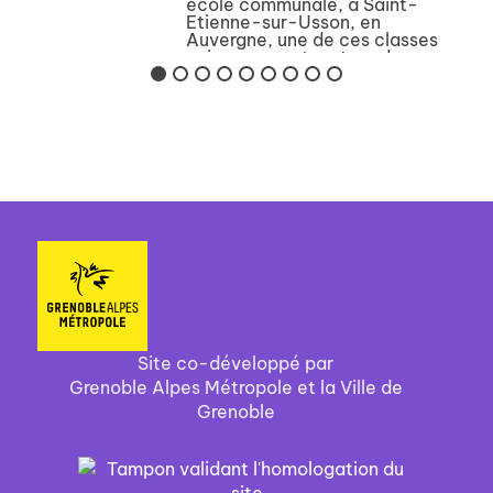
école communale, à Saint-
Etienne-sur-Usson, en
Auvergne, une de ces classes
qui regroupent, autour du
même maître ou d'une
institutrice, tous les enfants
d'un même village, d...
Site co-développé par
Grenoble Alpes Métropole et la Ville de
Grenoble