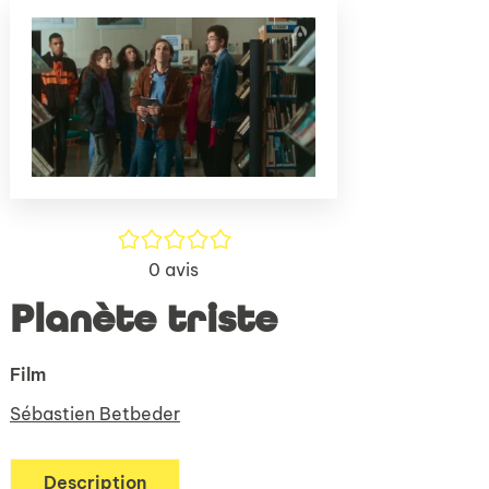
(Nouve
par
fenêtr
mail
/5
0
avis
Planète triste
Film
Sébastien Betbeder
Description