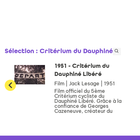
Sélection
: Critérium du Dauphiné
1951 - Critérium du
Dauphiné Libéré
Film | Jack Lesage | 1951
Film officiel du 5ème
Critérium cycliste du
Dauphiné Libéré. Grâce à la
confiance de Georges
Cazeneuve, créateur du
Critérium cycliste du
Dauphiné Libéré, Jack
Lesage et son équipe vont
tourner les films de cette
épreuve de 1...