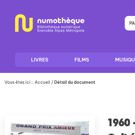
Aller
Aller
Aller
au
au
à
menu
contenu
la
recherche
PA
LIVRES
FILMS
MUSIQU
Vous êtes ici :
Accueil
/
Détail du document
1960 