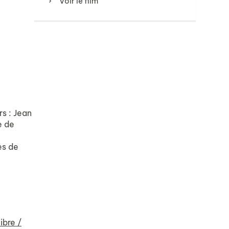
Voir le film
rs : Jean
e de
es de
ibre /