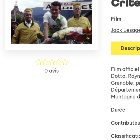
Crit
Film
Jack Lesag
Descrip
/5
Film officie
0
avis
Dotto, Raym
Grenoble, p
Département
Montagne d
Durée
Contributeu
Classificati