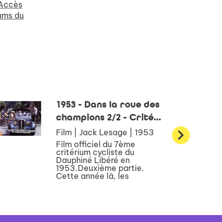
 Accès
iums du
1953 - Dans la roue des
champions 2/2 - Crité...
Film | Jack Lesage | 1953
Film officiel du 7ème
critérium cycliste du
Dauphiné Libéré en
1953.Deuxième partie.
Cette année là, les
vainqueurs furent : Lucien
Teisseire (France) , Charly
Gaul (Luxembourg) et Jean
Robic (France) Licence
accordée à la Ville...