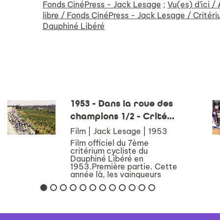
Fonds CinéPress - Jack Lesage
;
Vu(es) d’ici /
libre / Fonds CinéPress - Jack Lesage / Critér
Dauphiné Libéré
1953 - Dans la roue des
champions 1/2 - Crité...
Film | Jack Lesage | 1953
Film officiel du 7ème
critérium cycliste du
Dauphiné Libéré en
1953.Première partie. Cette
année là, les vainqueurs
furent : Lucien Teisseire
(France) , Charly Gaul
(Luxembourg) et Jean Robic
(France) 0'00 Start - gé...