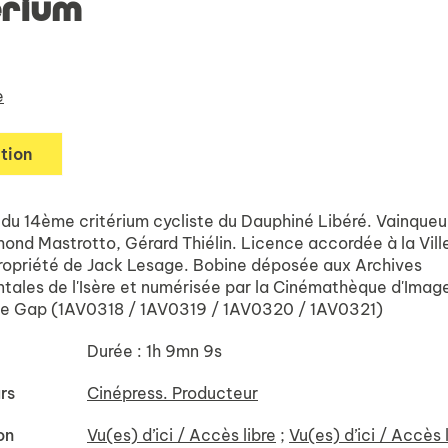
érium
e
tion
l du 14ème critérium cycliste du Dauphiné Libéré. Vainqueu
ond Mastrotto, Gérard Thiélin. Licence accordée à la Vill
ropriété de Jack Lesage. Bobine déposée aux Archives
ales de l'Isère et numérisée par la Cinémathèque d'Imag
e Gap (1AV0318 / 1AV0319 / 1AV0320 / 1AV0321)
Durée : 1h 9mn 9s
rs
Cinépress. Producteur
on
Vu(es) d’ici / Accès libre
;
Vu(es) d’ici / Accès l