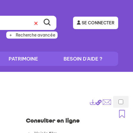
SE CONNECTER
Recherche avancée
PATRIMOINE
BESOIN D'AIDE ?
Lien
Exports
permanent
Envoyer
A
(Nouvelle
par
Consulter en ligne
fenêtre)
mail